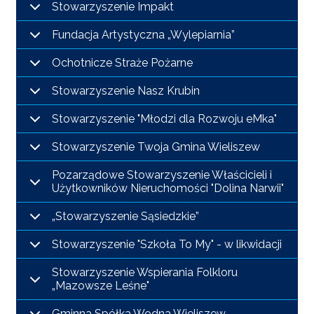
I
Stowarzyszenie Impakt
TURYSTYKA
Fundacja Artystyczna „Wylepiarnia”
OŚWIATA
Ochotnicze Straże Pożarne
Stowarzyszenie Nasz Krubin
KULTURA
Stowarzyszenie "Młodzi dla Rozwoju eMka"
ODPADY
KOMUNALNE
Stowarzyszenie Twoja Gmina Wieliszew
Pozarządowe Stowarzyszenie Właścicieli i
ZAPŁAĆ
Użytkowników Nieruchomości "Dolina Narwii"
PODATEK
„Stowarzyszenie Sąsiedzkie”
ZDROWIE
Stowarzyszenie "Szkoła To My" - w likwidacji
KONTAKT
Stowarzyszenie Wspierania Folkloru
„Mazowsze Leśne"
CZYSTE
Gminna Spółka Wodna Wieliszew