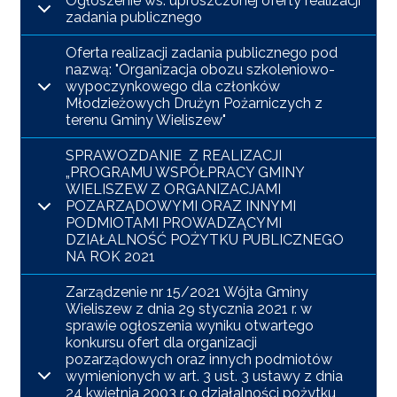
Ogłoszenie ws. uproszczonej oferty realizacji
zadania publicznego
Oferta realizacji zadania publicznego pod
nazwą: "Organizacja obozu szkoleniowo-
wypoczynkowego dla członków
Młodzieżowych Drużyn Pożarniczych z
terenu Gminy Wieliszew"
SPRAWOZDANIE Z REALIZACJI
„PROGRAMU WSPÓŁPRACY GMINY
WIELISZEW Z ORGANIZACJAMI
POZARZĄDOWYMI ORAZ INNYMI
PODMIOTAMI PROWADZĄCYMI
DZIAŁALNOŚĆ POŻYTKU PUBLICZNEGO
NA ROK 2021
Zarządzenie nr 15/2021 Wójta Gminy
Wieliszew z dnia 29 stycznia 2021 r. w
sprawie ogłoszenia wyniku otwartego
konkursu ofert dla organizacji
pozarządowych oraz innych podmiotów
wymienionych w art. 3 ust. 3 ustawy z dnia
24 kwietnia 2003 r. o działalności pożytku