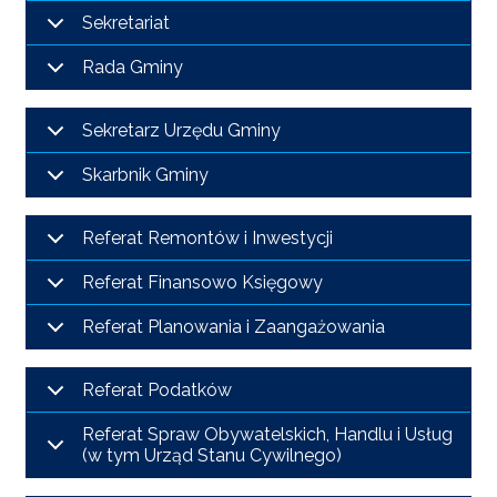
I
TURYSTYKA
Sekretariat
Rada Gminy
OŚWIATA
Sekretarz Urzędu Gminy
KULTURA
Skarbnik Gminy
ODPADY
KOMUNALNE
Referat Remontów i Inwestycji
Referat Finansowo Księgowy
ZAPŁAĆ
PODATEK
Referat Planowania i Zaangażowania
ZDROWIE
Referat Podatków
KONTAKT
Referat Spraw Obywatelskich, Handlu i Usług
(w tym Urząd Stanu Cywilnego)
CZYSTE