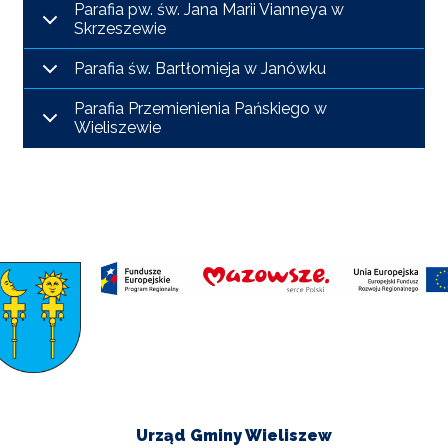
I
Parafia pw. św. Jana Marii Vianneya w
TURYSTYKA
Skrzeszewie
Parafia św. Bartłomieja w Janówku
OŚWIATA
Parafia Przemienienia Pańskiego w
Wieliszewie
KULTURA
ODPADY
KOMUNALNE
ZAPŁAĆ
PODATEK
ZDROWIE
KONTAKT
Urząd Gminy Wieliszew
CZYSTE