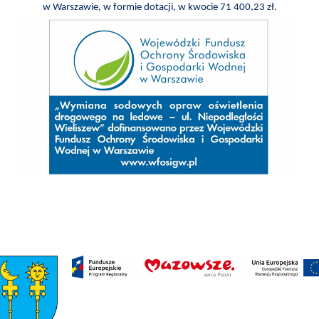
I
w Warszawie, w formie dotacji, w kwocie 71 400,23 zł.
TURYSTYKA
OŚWIATA
KULTURA
ODPADY
KOMUNALNE
ZAPŁAĆ
PODATEK
ZDROWIE
KONTAKT
CZYSTE