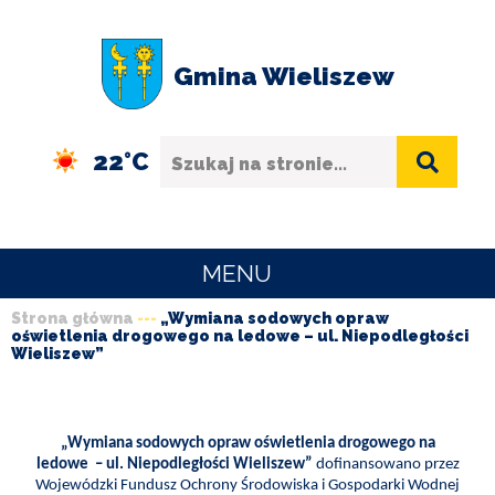
Przejdź
Przejdź
Przejdź
Przejdź
do
do
do
do
Gmina Wieliszew
menu
treści
wyszukiwania
stopki
Szukaj
22°C
MENU
Strona główna
„Wymiana sodowych opraw
URZĄD
oświetlenia drogowego na ledowe – ul. Niepodległości
Ścieżka
GMINY
Wieliszew”
nawigacyjna
O
GMINIE
„Wymiana sodowych opraw oświetlenia drogowego na
ledowe – ul. Niepodległości Wieliszew”
dofinansowano przez
SPORT
Wojewódzki Fundusz Ochrony Środowiska i Gospodarki Wodnej