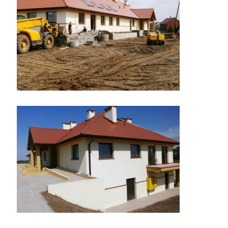
I
TURYSTYKA
OŚWIATA
KULTURA
ODPADY
KOMUNALNE
ZAPŁAĆ
PODATEK
ZDROWIE
KONTAKT
CZYSTE