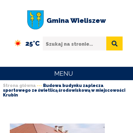
Przejdź
Przejdź
Przejdź
Przejdź
do
do
do
do
Gmina Wieliszew
menu
treści
wyszukiwania
stopki
Szukaj
25°C
MENU
Strona główna
Budowa budynku zaplecza
URZĄD
sportowego ze świetlicą środowiskową w miejscowości
Ścieżka
GMINY
Krubin
nawigacyjna
O
GMINIE
SPORT