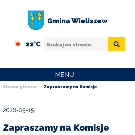
Przejdź
Przejdź
Przejdź
Przejdź
do
do
do
do
Gmina Wieliszew
menu
treści
wyszukiwania
stopki
Szukaj
22°C
MENU
Strona główna
Zapraszamy na Komisje
URZĄD
Ścieżka
GMINY
nawigacyjna
2026-05-15
O
GMINIE
Zapraszamy na Komisje
SPORT