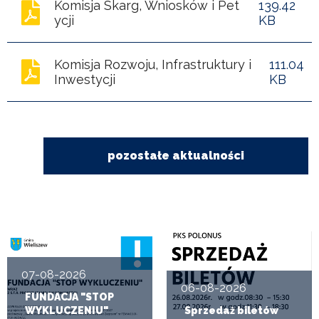
POWIETRZE
Komisja Skarg, Wniosków i Pet
139.42
ycji
KB
REUSE4WILL
Komisja Rozwoju, Infrastruktury i
111.04
Inwestycji
KB
WIELISZEWSKIE
WIANKI
pozostałe aktualności
07-08-2026
06-08-2026
FUNDACJA "STOP
WYKLUCZENIU"
Sprzedaż biletów