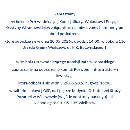
I
TURYSTYKA
Zapraszamy
OŚWIATA
-w imieniu Przewodniczącej Komisji Skarg, Wniosków i Petycji,
Krystyny Wesołowskiej,w załącznikach zamieszczamy harmonogram
obrad posiedzenia,
KULTURA
które odbędzie się w dniu 20.05.2026r. o godz.: 14:00, w pokoju 110
Urzędu Gminy Wieliszew, ul. K.K. Baczyńskiego 1.
ODPADY
KOMUNALNE
-w imieniu Przewodniczącego Komisji Rafała Donarskiego,
zapraszamy na posiedzenie Komisji Rozwoju, Infrastruktury i
ZAPŁAĆ
Inwestycji,
PODATEK
które odbędzie się w dniu 26.05.2026 r., godz. 16:30,
w sali szkoleniowej OSP, na I piętrze budynku Ochotniczej Straży
ZDROWIE
Pożarnej w Wieliszewie (wejście od strony parkingu), ul.
Niepodległości 1, 05-135 Wieliszew.
KONTAKT
CZYSTE