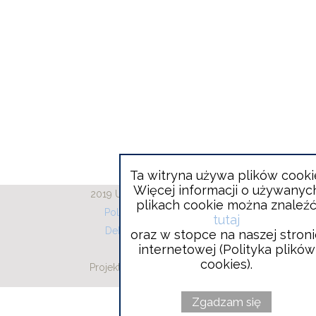
Ta witryna używa plików cooki
Więcej informacji o używanyc
2019 Urząd Gminy Wieliszew
plikach cookie można znaleź
Polityka plików cookies
tutaj
Deklaracja dostępności
oraz w stopce na naszej stron
internetowej (Polityka plików
RODO
cookies).
Projekt i wykonanie:
Will
Vobacom
open
in
Zgadzam się
new
window