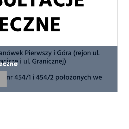
łeczne