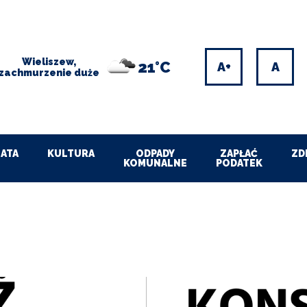
Wieliszew,
21°C
Increase
Res
zachmurzenie duże
font
font
size
size
ATA
KULTURA
ODPADY
ZAPŁAĆ
ZD
KOMUNALNE
PODATEK