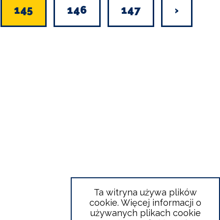
Bieżąca
145
Page
146
Page
147
Następ
›
strona
strona
Ta witryna używa plików
cookie. Więcej informacji o
używanych plikach cookie