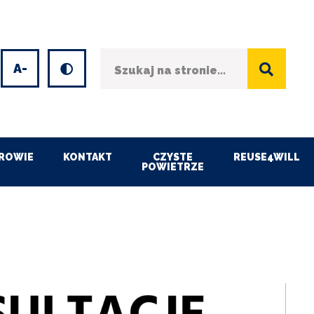
Szukaj
Wersja kontrastowa
et
Decrease
font
size
ROWIE
KONTAKT
CZYSTE
REUSE4WILL
POWIETRZE