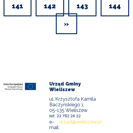
Page
141
Page
142
Page
143
Page
144
Ostatnia
»
strona
Urząd Gminy
Wieliszew
ul. Krzysztofa Kamila
Baczyńskiego 1,
05-135 Wieliszew
tel: 22 782 26 22
e-
urzad@wieliszew.pl
mail: