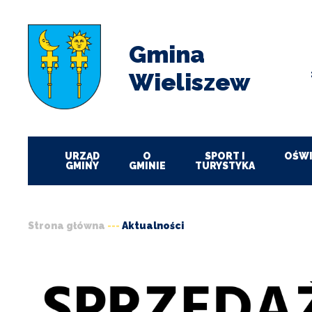
Przejdź
Przejdź
Przejdź
Przejdź
do
do
do
do
menu
treści
wyszukiwania
stopki
Gmina
Wieliszew
URZĄD
O
SPORT I
OŚWI
GMINY
GMINIE
TURYSTYKA
Strona główna
Aktualności
Ścieżka
nawigacyjna