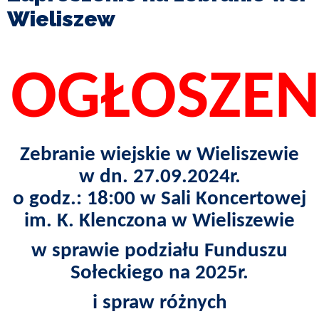
I
Wieliszew
TURYSTYKA
OŚWIATA
OGŁOSZEN
KULTURA
ODPADY
KOMUNALNE
Zebranie wiejskie w Wieliszewie
w dn. 27.09.2024r.
ZAPŁAĆ
PODATEK
o godz.: 18:00 w Sali Koncertowej
im. K. Klenczona w Wieliszewie
ZDROWIE
w sprawie podziału Funduszu
Sołeckiego na 2025r.
KONTAKT
i spraw różnych
CZYSTE