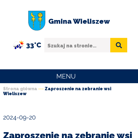
Przejdź
Przejdź
Przejdź
Przejdź
do
do
do
do
Gmina Wieliszew
menu
treści
wyszukiwania
stopki
Szukaj
33°C
MENU
Strona główna
Zaproszenie na zebranie wsi
URZĄD
Wieliszew
Ścieżka
GMINY
nawigacyjna
O
2024-09-20
GMINIE
Zaproszenie na zebranie wsi
SPORT