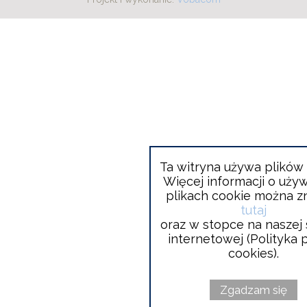
open
in
new
window
Ta witryna używa plików 
Więcej informacji o uży
plikach cookie można z
tutaj
oraz w stopce na naszej 
internetowej (Polityka 
cookies).
Zgadzam się