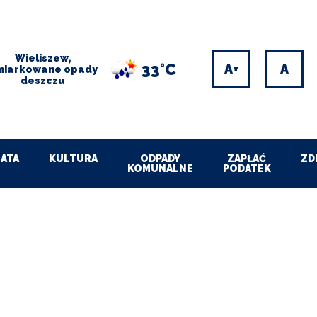
Wieliszew,
33°C
Increase
Res
miarkowane opady
deszczu
font
font
size
size
ATA
KULTURA
ODPADY
ZAPŁAĆ
ZD
KOMUNALNE
PODATEK