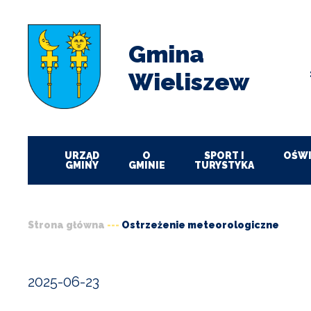
Przejdź
Przejdź
Przejdź
Przejdź
do
do
do
do
menu
treści
wyszukiwania
stopki
Gmina
Wieliszew
URZĄD
O
SPORT I
OŚWI
GMINY
GMINIE
TURYSTYKA
Strona główna
Ostrzeżenie meteorologiczne
Ścieżka
nawigacyjna
2025-06-23