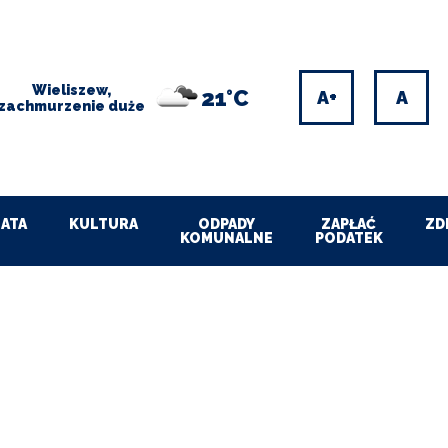
Wieliszew,
21°C
Increase
Res
zachmurzenie duże
font
font
size
size
ATA
KULTURA
ODPADY
ZAPŁAĆ
ZD
KOMUNALNE
PODATEK