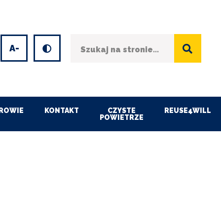
Szukaj
Wersja kontrastowa
et
Decrease
font
size
ROWIE
KONTAKT
CZYSTE
REUSE4WILL
POWIETRZE