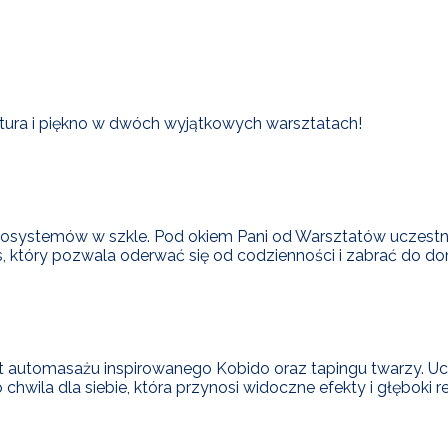
atura i piękno w dwóch wyjątkowych warsztatach!
systemów w szkle. Pod okiem Pani od Warsztatów uczestnicz
es, który pozwala oderwać się od codzienności i zabrać do d
t automasażu inspirowanego Kobido oraz tapingu twarzy. Ucz
 chwila dla siebie, która przynosi widoczne efekty i głęboki re