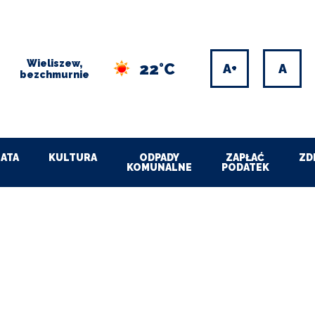
Wieliszew,
22°C
Increase
Res
bezchmurnie
font
font
size
size
ATA
KULTURA
ODPADY
ZAPŁAĆ
ZD
KOMUNALNE
PODATEK