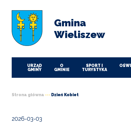
Przejdź
Przejdź
Przejdź
Przejdź
do
do
do
do
menu
treści
wyszukiwania
stopki
Gmina
Wieliszew
URZĄD
O
SPORT I
OŚWI
GMINY
GMINIE
TURYSTYKA
Strona główna
Dzień Kobiet
Ścieżka
nawigacyjna
2026-03-03