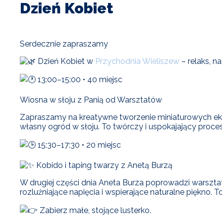
Dzień Kobiet
Serdecznie zapraszamy
Dzień Kobiet w
Przychodnia Wieliszew
– relaks, n
13:00–15:00 • 40 miejsc
Wiosna w słoju z Panią od Warsztatów
Zapraszamy na kreatywne tworzenie miniaturowych eko
własny ogród w słoju. To twórczy i uspokajający proc
15:30–17:30 • 20 miejsc
Kobido i taping twarzy z Anetą Burzą
W drugiej części dnia Aneta Burza poprowadzi warszta
rozluźniające napięcia i wspierające naturalne piękno. To
Zabierz małe, stojące lusterko.