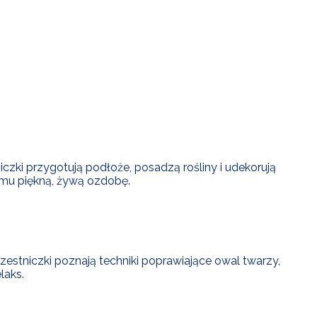
ki przygotują podłoże, posadzą rośliny i udekorują
omu piękną, żywą ozdobę.
estniczki poznają techniki poprawiające owal twarzy,
laks.