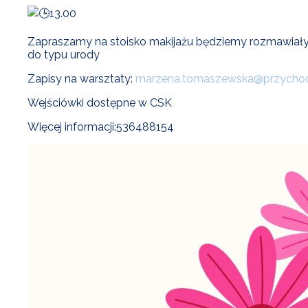
13.00
Zapraszamy na stoisko makijażu będziemy rozmawiały o 
do typu urody
Zapisy na warsztaty:
marzena.tomaszewska@przychodn
Wejściówki dostępne w CSK
Więcej informacji:536488154