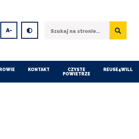
Szukaj
Wersja kontrastowa
et
Decrease
font
size
ROWIE
KONTAKT
CZYSTE
REUSE4WILL
POWIETRZE