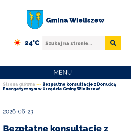
Przejdź
Przejdź
Przejdź
Przejdź
do
do
do
do
Gmina Wieliszew
menu
treści
wyszukiwania
stopki
Szukaj
24°C
MENU
Strona główna
Bezpłatne konsultacje z Doradcą
URZĄD
Energetycznym w Urzędzie Gminy Wieliszew!
Ścieżka
GMINY
nawigacyjna
O
2026-06-23
GMINIE
Bezpłatne konsultacje z
SPORT