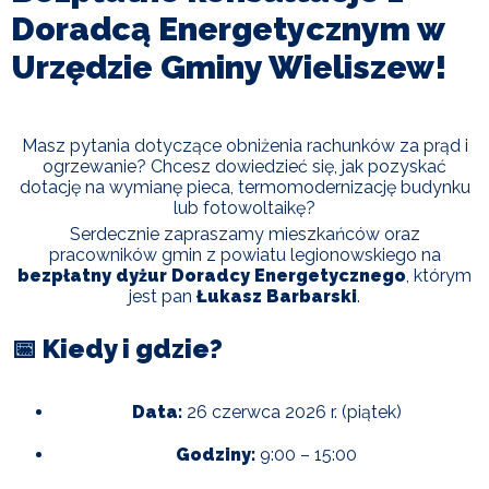
I
Doradcą Energetycznym w
TURYSTYKA
Urzędzie Gminy Wieliszew!
OŚWIATA
KULTURA
Masz pytania dotyczące obniżenia rachunków za prąd i
ogrzewanie? Chcesz dowiedzieć się, jak pozyskać
dotację na wymianę pieca, termomodernizację budynku
ODPADY
lub fotowoltaikę?
KOMUNALNE
Serdecznie zapraszamy mieszkańców oraz
pracowników gmin z powiatu legionowskiego na
bezpłatny dyżur Doradcy Energetycznego
, którym
ZAPŁAĆ
PODATEK
jest pan
Łukasz Barbarski
.
📅 Kiedy i gdzie?
ZDROWIE
Data:
26 czerwca 2026 r. (piątek)
KONTAKT
Godziny:
9:00 – 15:00
CZYSTE