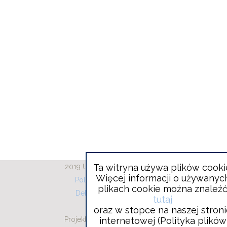
Ta witryna używa plików cooki
2019 Urząd Gminy Wieliszew
Więcej informacji o używanyc
Polityka plików cookies
plikach cookie można znaleź
Deklaracja dostępności
tutaj
RODO
oraz w stopce na naszej stron
Projekt i wykonanie:
Will
Vobacom
internetowej (Polityka plików