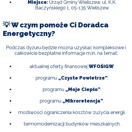
POWIETRZE
Miejsce:
Urząd Gminy Wieliszew, ul. K.K.
Baczyńskiego 1, 05-135 Wieliszew
REUSE4WILL
💡 W czym pomoże Ci Doradca
Energetyczny?
WIELISZEWSKIE
WIANKI
Podczas dyżuru będzie można uzyskać kompleksowe i
całkowicie bezpłatne informacje m.in. na temat:
aktualnej oferty finansowej
WFOŚiGW
,
programu
„Czyste Powietrze”
,
programu
„Moje Ciepło”
,
programu
„Mikroretencja”
,
możliwości ograniczenia kosztów zużycia energii,
termomodernizacji budynków mieszkalnych,